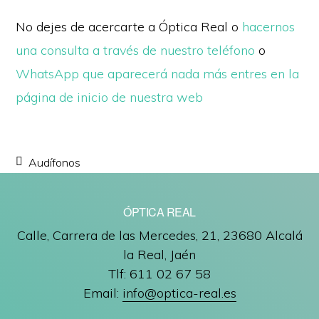
No dejes de acercarte a Óptica Real o
hacernos
una consulta a través de nuestro teléfono
o
WhatsApp que aparecerá nada más entres en la
página de inicio de nuestra web
Audífonos
ÓPTICA REAL
Calle, Carrera de las Mercedes, 21, 23680 Alcalá
la Real, Jaén
Tlf: 611 02 67 58
Email:
info@optica-real.es