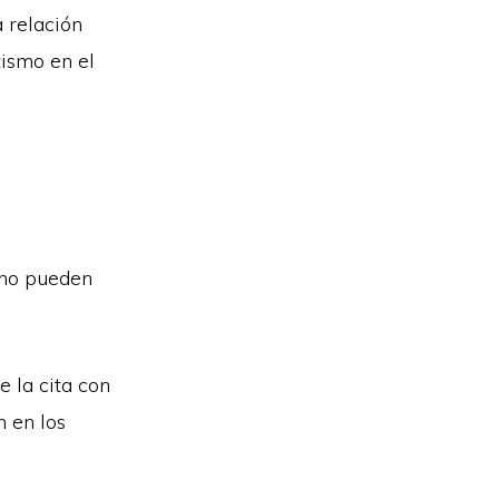
 relación
ismo en el
 no pueden
 la cita con
n en los