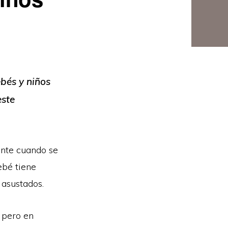
bés y niños
este
ente cuando se
ebé tiene
 asustados.
 pero en