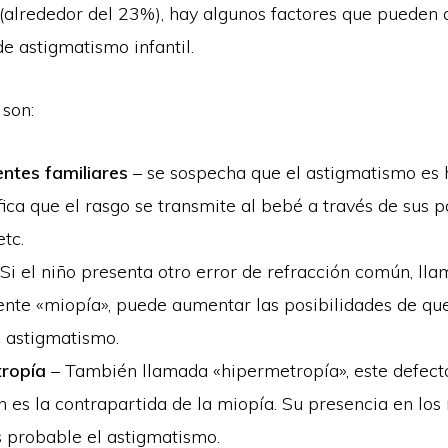
(alrededor del 23%), hay algunos factores que pueden 
e astigmatismo infantil.
 son:
ntes familiares
– se sospecha que el astigmatismo es h
fica que el rasgo se transmite al bebé a través de sus p
etc.
Si el niño presenta otro error de refracción común, ll
te «miopía», puede aumentar las posibilidades de qu
 astigmatismo.
tropía
– También llamada «hipermetropía», este defect
n es la contrapartida de la miopía. Su presencia en los
 probable el astigmatismo.