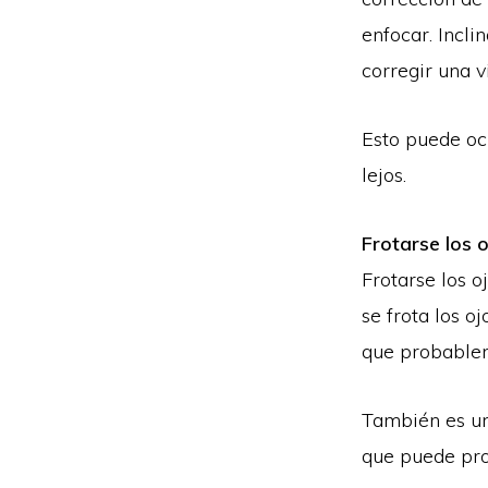
enfocar. Incli
corregir una v
Esto puede ocu
lejos.
Frotarse los 
Frotarse los o
se frota los o
que probablem
También es una
que puede prov