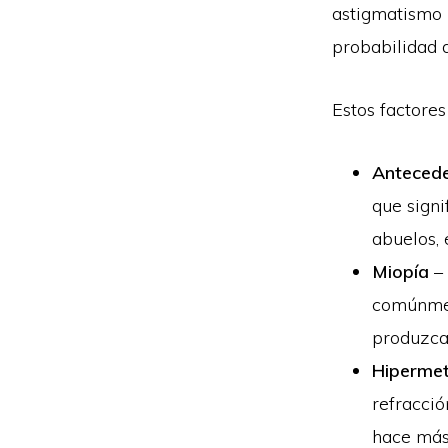
astigmatismo 
probabilidad d
Estos factores
Antecede
que signi
abuelos, 
Miopía
– 
comúnmen
produzca
Hiperme
refracció
hace más