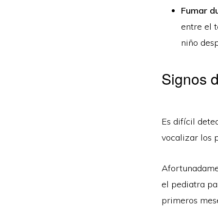
Fumar du
entre el
niño desp
Signos d
Es difícil de
vocalizar los
Afortunadamen
el pediatra pa
primeros mese