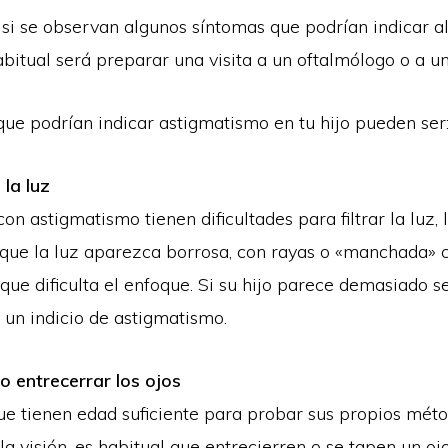
 si se observan algunos síntomas que podrían indicar 
habitual será preparar una visita a un oftalmólogo o a u
que podrían indicar astigmatismo en tu hijo pueden ser
 la luz
on astigmatismo tienen dificultades para filtrar la luz, 
ue la luz aparezca borrosa, con rayas o «manchada»
 que dificulta el enfoque. Si su hijo parece demasiado se
r un indicio de astigmatismo.
o entrecerrar los ojos
que tienen edad suficiente para probar sus propios mét
la visión, es habitual que entrecierren o se tapen un oj