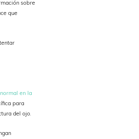
ormación sobre
ace que
tentar
anormal en la
ífica para
tura del ojo.
engan