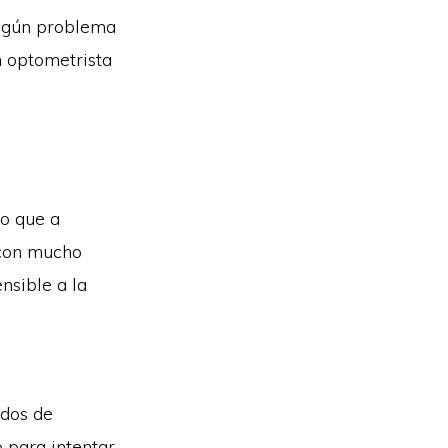
algún problema
n optometrista
:
lo que a
 con mucho
nsible a la
odos de
o para intentar