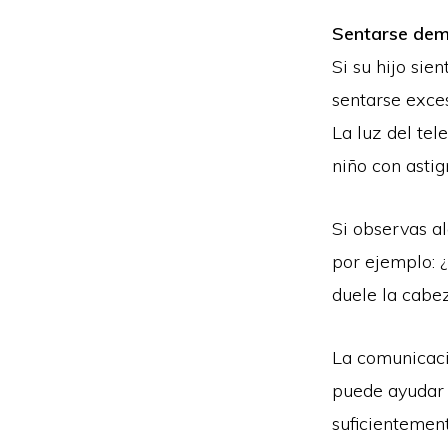
Sentarse dema
Si su hijo sie
sentarse exces
La luz del tel
niño con asti
Si observas a
por ejemplo: 
duele la cabez
La comunicació
puede ayudar 
suficientemen