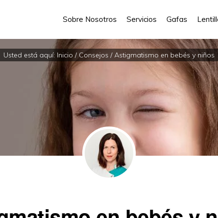
Sobre Nosotros
Servicios
Gafas
Lentil
Usted está aquí:
Inicio
/
Consejos
/
Astigmatismo en bebés y niños
igmatismo en bebés y n