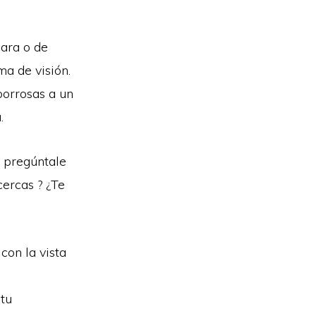
cara o de
ma de visión.
borrosas a un
.
, pregúntale
cercas ? ¿Te
con la vista
tu