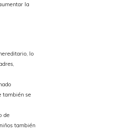
aumentar la
ereditario, lo
adres,
amado
e también se
o de
 niños también