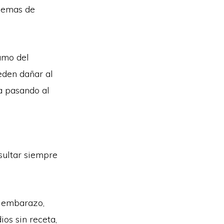
blemas de
umo del
eden dañar al
a pasando al
sultar siempre
l embarazo,
ios sin receta,