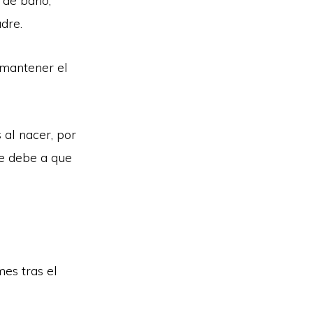
 de baño,
dre.
a mantener el
 al nacer, por
se debe a que
mes tras el