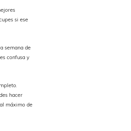
mejores
cupes si ese
era semana de
 es confusa y
ompleto.
edes hacer
e al máximo de