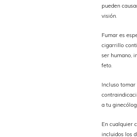
pueden causar
visión.
Fumar es espe
cigarrillo con
ser humano, i
feto.
Incluso toma
contraindicac
a tu ginecólog
En cualquier 
incluidos los 