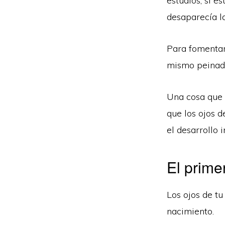
estudios, si e
desaparecía la
Para fomentar 
mismo peinado 
Una cosa que 
que los ojos d
el desarrollo 
El prime
Los ojos de tu
nacimiento.