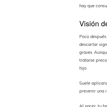
hay que consul
Visión d
Poco después 
descartar sig
graves. Aunqu
tratarse prec
hijo.
Suele aplicar
prevenir una i
Al nacer, tu b