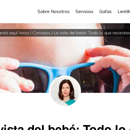
Sobre Nosotros
Servicios
Gafas
Lentil
está aquí:
Inicio
/
Consejos
/
La vista del bebé: Todo lo que necesita
vista del bebé: Todo lo