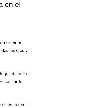
a en el
 sumamente
idos los ojos y
ólogo-obstetra
descansar lo
 estas toxinas