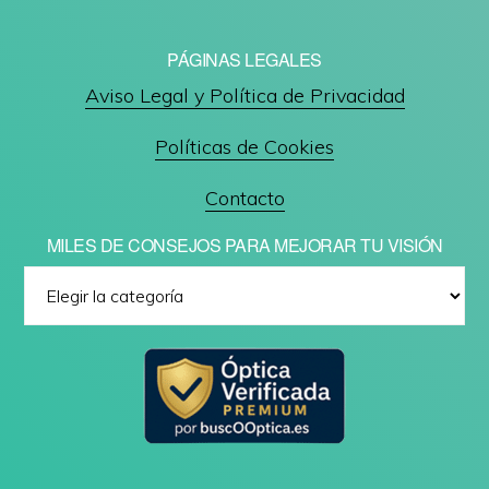
PÁGINAS LEGALES
Aviso Legal y Política de Privacidad
Políticas de Cookies
Contacto
MILES DE CONSEJOS PARA MEJORAR TU VISIÓN
Miles
de
consejos
para
mejorar
tu
visión