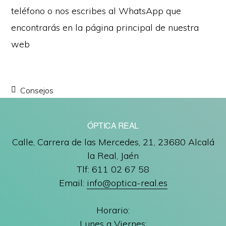
teléfono o nos escribes al WhatsApp que
encontrarás en la página principal de nuestra
web
Consejos
ÓPTICA REAL
Calle, Carrera de las Mercedes, 21, 23680 Alcalá
la Real, Jaén
Tlf: 611 02 67 58
Email:
info@optica-real.es
Horario:
Lunes a Viernes: